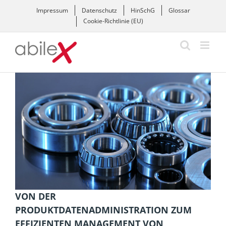
Zum
Impressum
Datenschutz
HinSchG
Glossar
Inhalt
Cookie-Richtlinie (EU)
springen
Zeige
grösseres
Bild
VON DER
PRODUKTDATENADMINISTRATION ZUM
EFFIZIENTEN MANAGEMENT VON