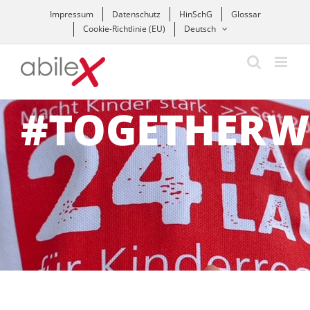
Zum
Impressum
Datenschutz
HinSchG
Glossar
Inhalt
Cookie-Richtlinie (EU)
Deutsch
springen
#TOGETHER