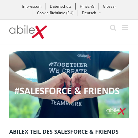
Zum
Impressum
Datenschutz
HinSchG
Glossar
Inhalt
Cookie-Richtlinie (EU)
Deutsch
springen
Zeige
grösseres
Bild
ABILEX TEIL DES SALESFORCE & FRIENDS