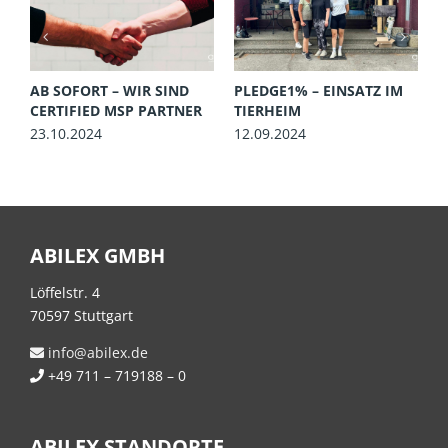
AB SOFORT – WIR SIND
PLEDGE1% – EINSATZ IM
P
CERTIFIED MSP PARTNER
TIERHEIM
D
23.10.2024
12.09.2024
2
ABILEX GMBH
Löffelstr. 4
70597 Stuttgart
info@abilex.de
+49 711 – 719188 – 0
ABILEX STANDORTE