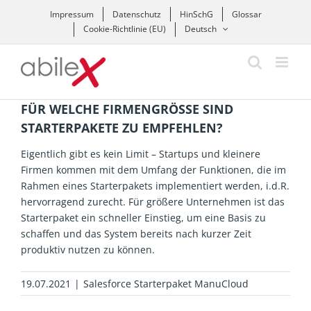
Zum
Impressum
Datenschutz
HinSchG
Glossar
Inhalt
Cookie-Richtlinie (EU)
Deutsch
springen
FÜR WELCHE FIRMENGRÖSSE SIND S
TARTERPAKETE ZU EMPFEHLEN?
Eigentlich gibt es kein Limit – Startups und kleinere
Firmen kommen mit dem Umfang der Funktionen, die im
Rahmen eines Starterpakets implementiert werden, i.d.R.
hervorragend zurecht. Für größere Unternehmen ist das
Starterpaket ein schneller Einstieg, um eine Basis zu
schaffen und das System bereits nach kurzer Zeit
produktiv nutzen zu können.
19.07.2021
|
Salesforce Starterpaket ManuCloud