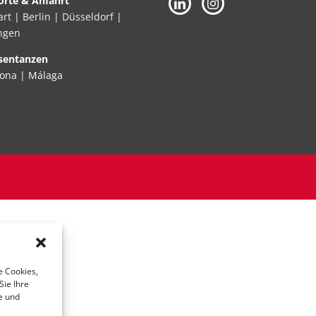
orte & Anfahrt
art
|
Berlin
|
Düsseldorf
|
ngen
sentanzen
lona | Málaga
e Cookies,
ie Ihre
e und