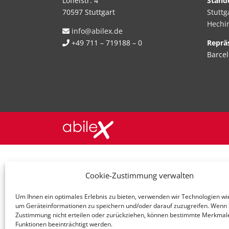
Löffelstr. 4
Stand
70597 Stuttgart
Stuttg
Hechi
info@abilex.de
+49 711 – 719188 – 0
Reprä
Barce
Cookie-Zustimmung verwalten
Um Ihnen ein optimales Erlebnis zu bieten, verwenden wir Technologien wi
um Geräteinformationen zu speichern und/oder darauf zuzugreifen. Wenn S
Zustimmung nicht erteilen oder zurückziehen, können bestimmte Merkmal
Funktionen beeinträchtigt werden.