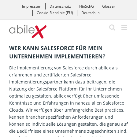
Zum
Impressum
Datenschutz
HinSchG
Glossar
Inhalt
Cookie-Richtlinie (EU)
Deutsch
springen
WER KANN SALESFORCE FÜR MEIN
UNTERNEHMEN IMPLEMENTIEREN?
Die Implementierung von Salesforce durch abilex als
erfahrenen und zertifizierten Salesforce
Implementierungspartner
kann dazu beitragen, die
Nutzung der Salesforce
Plattform für ihr Unternehmen
optimal zu gestalten.
abilex verfügt
über umfassende
Kenntnisse und Erfahrungen in
nahezu allen Salesforce
Clouds. Wir verfügen über umfangreiche Best
practices
,
kennen br
anchenspezifischen Anforderungen und
können
so
individuelle Lösungen gestalten, die genau auf
die Bedürfnisse eines Unternehmens zugeschnitten sind.