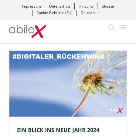
Zum
Impressum
Datenschutz
HinSchG
Glossar
Inhalt
Cookie-Richtlinie (EU)
Deutsch
springen
EIN BLICK INS NEUE JAHR 2024