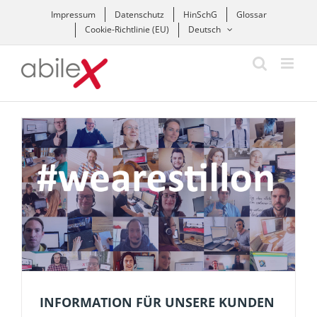
Zum
Impressum
Datenschutz
HinSchG
Glossar
Inhalt
Cookie-Richtlinie (EU)
Deutsch
springen
INFORMATION FÜR UNSERE KUNDEN