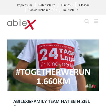
Zum
Impressum
Datenschutz
HinSchG
Glossar
Inhalt
Cookie-Richtlinie (EU)
Deutsch
springen
ABILEX&FAMILY TEAM HAT SEIN ZIEL