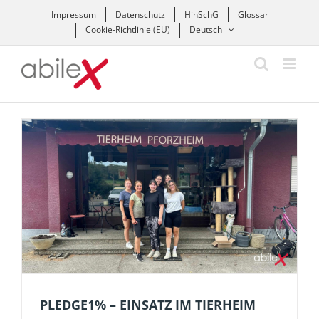
Zum
Impressum
Datenschutz
HinSchG
Glossar
Inhalt
Cookie-Richtlinie (EU)
Deutsch
springen
PLEDGE1% – EINSATZ IM TIERHEIM