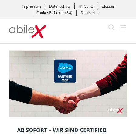
Zum
Impressum
Datenschutz
HinSchG
Glossar
Inhalt
Cookie-Richtlinie (EU)
Deutsch
springen
AB SOFORT – WIR SIND CERTIFIED