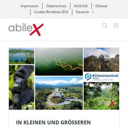
Zum
Impressum
Datenschutz
HinSchG
Glossar
Inhalt
Cookie-Richtlinie (EU)
Deutsch
springen
IN KLEINEN UND GRÖSSEREN S