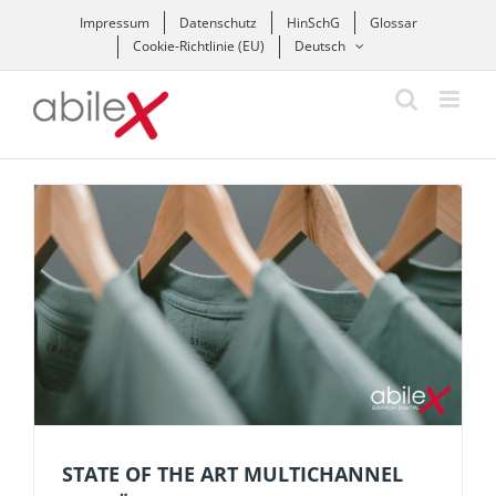
Zum
Impressum
Datenschutz
HinSchG
Glossar
Inhalt
Cookie-Richtlinie (EU)
Deutsch
springen
STATE OF THE ART MULTICHANNEL