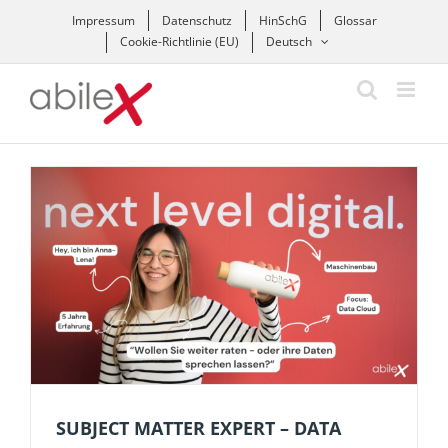
Zum
Impressum
Datenschutz
HinSchG
Glossar
Inhalt
Cookie-Richtlinie (EU)
Deutsch
springen
SUBJECT MATTER EXPERT – DATA