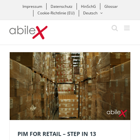
Zum
Impressum
Datenschutz
HinSchG
Glossar
Inhalt
Cookie-Richtlinie (EU)
Deutsch
springen
PIM FOR RETAIL – STEP IN 13