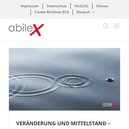
Zum
Impressum
Datenschutz
HinSchG
Glossar
Inhalt
Cookie-Richtlinie (EU)
Deutsch
springen
VERÄNDERUNG UND MITTELSTAND –