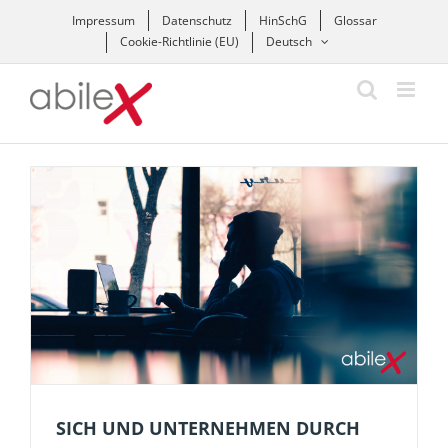
Zum
Impressum
Datenschutz
HinSchG
Glossar
Inhalt
Cookie-Richtlinie (EU)
Deutsch
springen
SICH UND UNTERNEHMEN DURCH