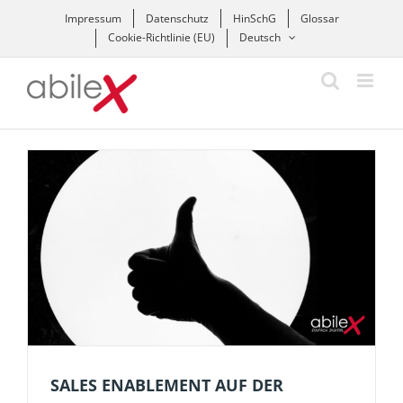
Zum
Impressum
Datenschutz
HinSchG
Glossar
Inhalt
Cookie-Richtlinie (EU)
Deutsch
springen
SALES ENABLEMENT AUF DER