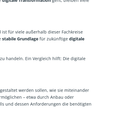
e
digitale Transformation
geht, bleiben viele
ist für viele außerhalb dieser Fachkreise
e
stabile Grundlage
für zukünftige
digitale
u handeln. Ein Vergleich hilft: Die digitale
gestaltet werden sollen, wie sie miteinander
rmöglichen – etwa durch Anbau oder
lls und dessen Anforderungen die benötigten