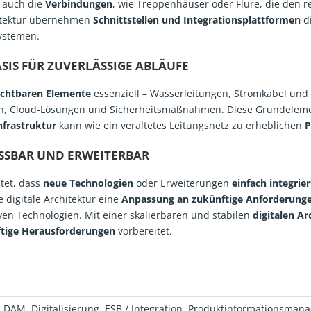
 auch die
Verbindungen
, wie Treppenhäuser oder Flure, die den
hitektur übernehmen
Schnittstellen und Integrationsplattformen
di
ystemen.
SIS FÜR ZUVERLÄSSIGE ABLÄUFE
chtbaren Elemente
essenziell – Wasserleitungen, Stromkabel und 
rn, Cloud-Lösungen und Sicherheitsmaßnahmen. Diese Grundelemen
frastruktur
kann wie ein veraltetes Leitungsnetz zu erheblichen
P
ASSBAR UND ERWEITERBAR
tet, dass
neue Technologien
oder Erweiterungen
einfach integrier
 digitale Architektur eine
Anpassung an zukünftige Anforderung
ven Technologien. Mit einer skalierbaren und stabilen
digitalen Ar
tige Herausforderungen
vorbereitet.
,
DAM
,
Digitalisierung
,
ESB / Integration
,
Produktinformationsman