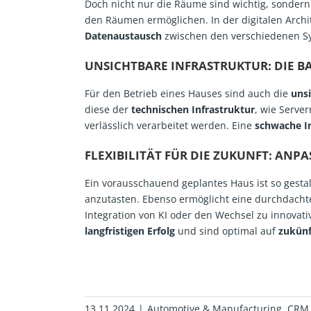
Doch nicht nur die Räume sind wichtig, sondern
den Räumen ermöglichen. In der digitalen Arc
Datenaustausch
zwischen den verschiedenen S
UNSICHTBARE INFRASTRUKTUR: DIE BA
Für den Betrieb eines Hauses sind auch die
unsi
diese der
technischen Infrastruktur
, wie Serve
verlässlich verarbeitet werden. Eine
schwache In
FLEXIBILITÄT FÜR DIE ZUKUNFT: ANP
Ein vorausschauend geplantes Haus ist so gestal
anzutasten. Ebenso ermöglicht eine durchdachte
Integration von KI oder den Wechsel zu innovati
langfristigen Erfolg
und sind optimal auf
zukünf
13.11.2024
|
Automotive & Manufacturing
,
CRM