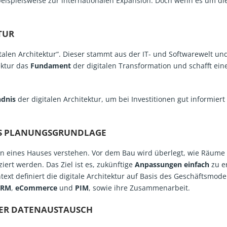
 beispielsweise zur internationalen Expansion. Doch wenn es um di
TUR
alen Architektur“. Dieser stammt aus der IT- und Softwarewelt und 
tektur das
Fundament
der digitalen Transformation und schafft ein
ndnis
der digitalen Architektur, um bei Investitionen gut informiert z
ALS PLANUNGSGRUNDLAGE
plan eines Hauses verstehen. Vor dem Bau wird überlegt, wie Räume 
ert werden. Das Ziel ist es, zukünftige
Anpassungen einfach
zu e
definiert die digitale Architektur auf Basis des Geschäftsmode
CRM
,
eCommerce
und
PIM
, sowie ihre Zusammenarbeit.
TER DATENAUSTAUSCH