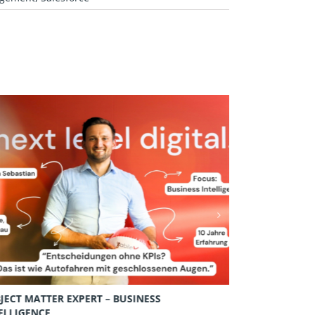
JECT MATTER EXPERT – BUSINESS
FOKUS AUF EX
ELLIGENCE
11.09.2025