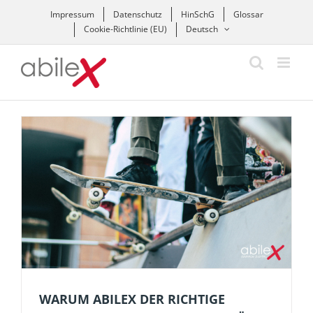
Zum
Impressum
Datenschutz
HinSchG
Glossar
Inhalt
Cookie-Richtlinie (EU)
Deutsch
springen
WARUM ABILEX DER RICHTIGE