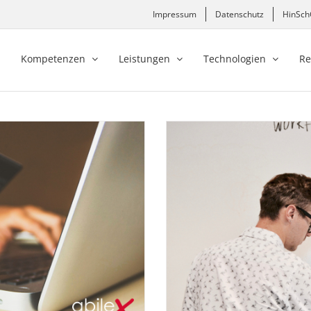
Impressum
Datenschutz
HinSc
Kompetenzen
Leistungen
Technologien
Re
HMEN ERFINDET SICH MIT
 NEU
orce