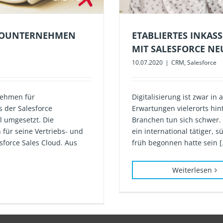
SSOUNTERNEHMEN
ETABLIERTES INKAS
MIT SALESFORCE NE
10.07.2020
|
CRM
,
Salesforce
nehmen für
Digitalisierung ist zwar i
 der Salesforce
Erwartungen vielerorts hin
al umgesetzt. Die
Branchen tun sich schwer.
für seine Vertriebs- und
ein international tätiger, 
sforce Sales Cloud. Aus
früh begonnen hatte sein [.
Weiterlesen