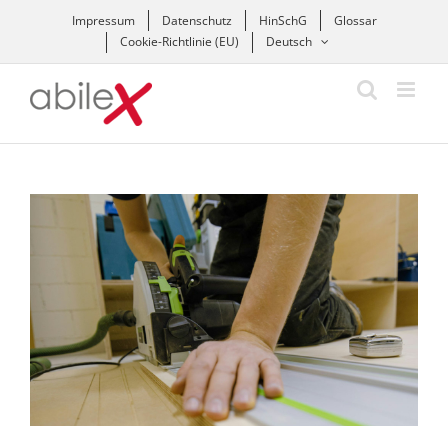
Zum
Impressum
Datenschutz
HinSchG
Glossar
Inhalt
Cookie-Richtlinie (EU)
Deutsch
springen