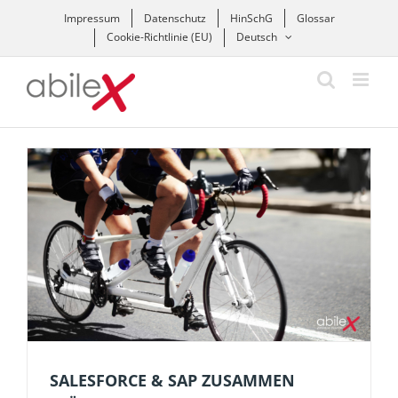
Zum
Impressum
Datenschutz
HinSchG
Glossar
Inhalt
Cookie-Richtlinie (EU)
Deutsch
springen
SALESFORCE & SAP ZUSAMMEN