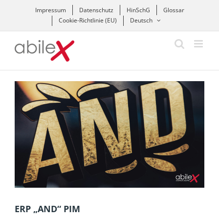
Zum
Impressum
Datenschutz
HinSchG
Glossar
Inhalt
Cookie-Richtlinie (EU)
Deutsch
springen
Zeige
grösseres
Bild
ERP „AND“ PIM