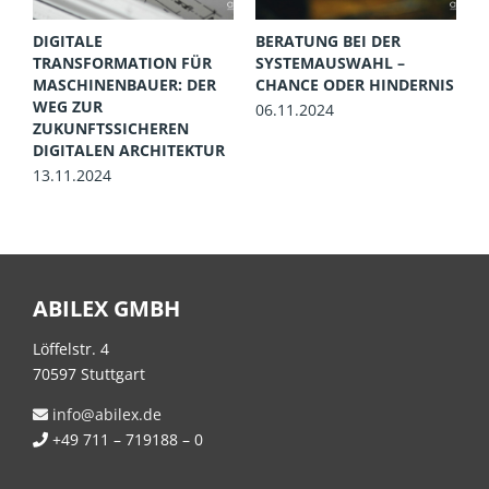
DIGITALE
BERATUNG BEI DER
W
TRANSFORMATION FÜR
SYSTEMAUSWAHL –
U
MASCHINENBAUER: DER
CHANCE ODER HINDERNIS
S
WEG ZUR
P
06.11.2024
ZUKUNFTSSICHEREN
1
DIGITALEN ARCHITEKTUR
13.11.2024
ABILEX GMBH
Löffelstr. 4
70597 Stuttgart
info@abilex.de
+49 711 – 719188 – 0