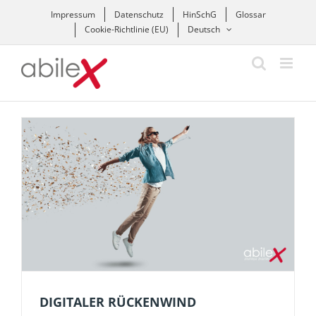
Zum
Impressum
Datenschutz
HinSchG
Glossar
Inhalt
Cookie-Richtlinie (EU)
Deutsch
springen
DIGITALER RÜCKENWIND