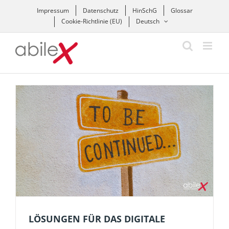
Zum
Impressum
Datenschutz
HinSchG
Glossar
Inhalt
Cookie-Richtlinie (EU)
Deutsch
springen
LÖSUNGEN FÜR DAS DIGITALE